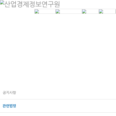
인사말
제조원가계산
계약금액 조정
분양가상한
연혁
공사원가계산
건설클레임 법
개발부담금
원감정
조직도
학술연구용역
조성원가
등록현황
기타연구용역
오시는길
계약원가 컨설팅
공지사항
관련법령