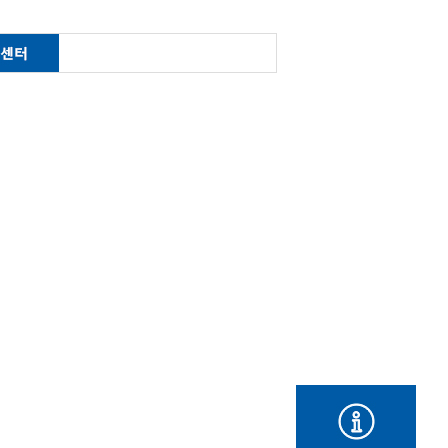
한제
산업정책연구
공지사항
금
경제정책연구
관련법령
가
지역개발연구
게시판
경영진단 분석 및 계획
연구
민간위탁 연구