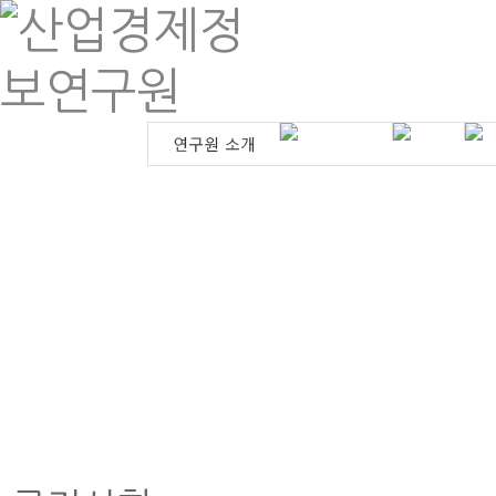
인사말
제조원가계산
계약금액 조정
분양가상한
연혁
공사원가계산
건설클레임 법
개발부담금
원감정
조직도
학술연구용역
조성원가
등록현황
기타연구용역
오시는길
계약원가 컨설팅