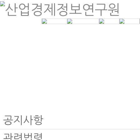
인사말
제조원가계산
계약금액 조정
분양가상한
연혁
공사원가계산
건설클레임 법
개발부담금
원감정
조직도
학술연구용역
조성원가
등록현황
기타연구용역
오시는길
계약원가 컨설팅
공지사항
관련법령