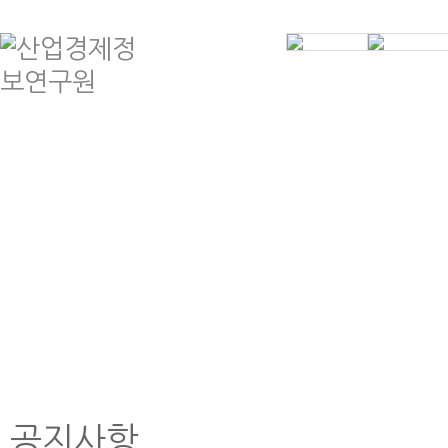
인사말
제
연혁
공
조직도
학
등록현황
기
오시는길
계약
공지사항