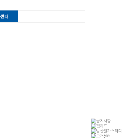
한제
산업정책연구
공지사항
금
경제정책연구
관련법령
가
지역개발연구
게시판
경영진단 분석 및 계획
연구
민간위탁 연구