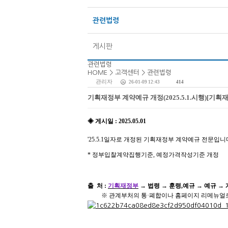
관련법령
게시판
관련법령
HOME > 고객센터 > 관련법령
관리자
26-01-09 12:43
414
기획재정부 계약예규 개정(2025.5.1.시행)[기획
◈
게시일 : 2025.05.01
'25.5.1일자로 개정된 기획재정부 계약예규 전문입니
* 정부입찰계약집행기준, 예정가격작성기준 개정
출 처
:
기획재정부
→ 법령 → 훈령,예규 → 예규 →
※ 관계부처의 통·폐합이나 홈페이지 리메뉴얼로